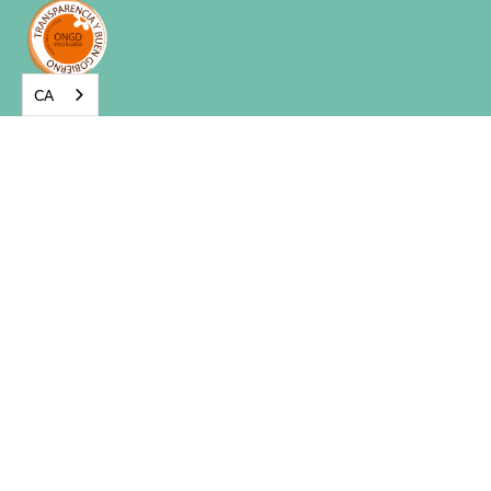
CA
Contacte Madrid
C/Jorge Juan 65, 3°
28009
info@senderaong.org
915 776 897
Contacte Barcelona
C/Sant Nicolau 9, bxos esq
08014
info@senderaong.org
932 310 712