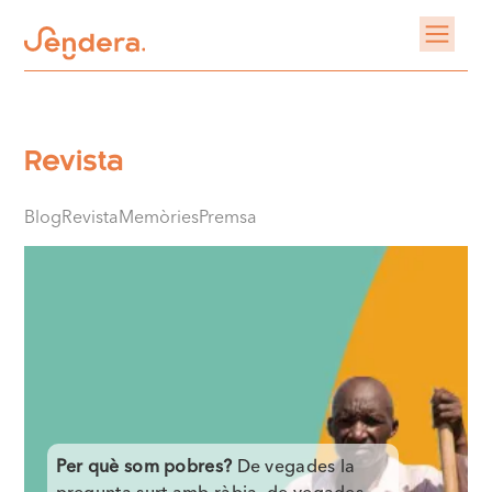
Revista
Blog
Revista
Memòries
Premsa
Per què som pobres?
De vegades la