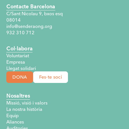
Contacte Barcelona
C/Sant Nicolau 9, bxos esq
08014
info@senderaong.org
932 310 712
Col·labora
Voluntariat
Empresa
Llegat solidari
DONA
Fes-te soci
Nosaltres
Missió, visió i valors
La nostra història
Equip
Aliances
Auditories