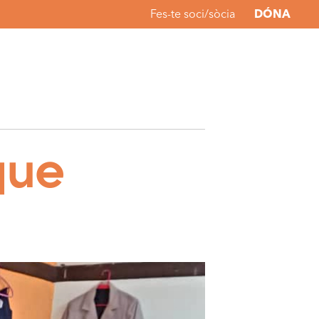
Fes-te soci/sòcia
DÓNA
que