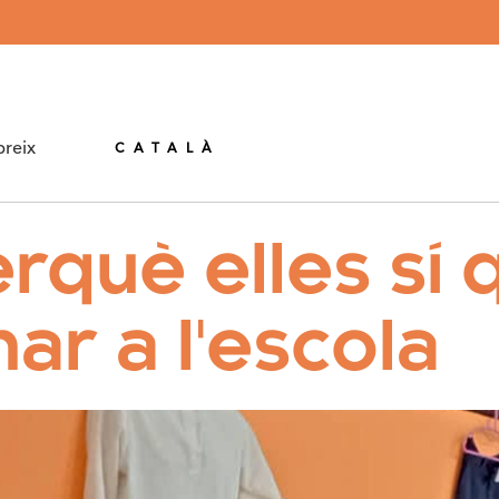
CASTELLÀ
reix
CATALÀ
rquè elles sí 
ar a l'escola