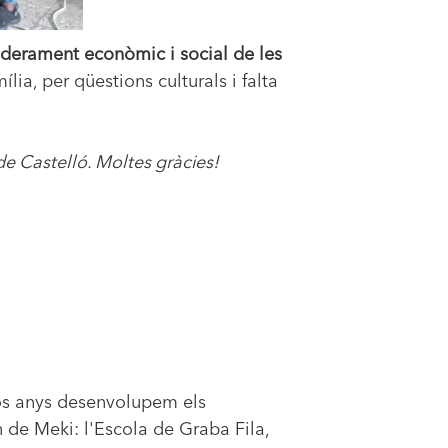
oderament econòmic i social de les
ília, per qüestions culturals i falta
e Castelló. Moltes gràcies!
sos anys desenvolupem els
n de Meki: l'Escola de Graba Fila,