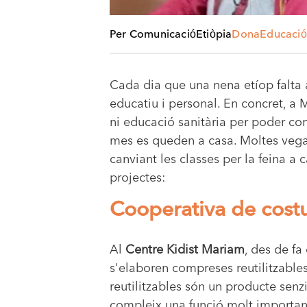
Per Comunicació
Etiòpia
Dona
Educació
Cada dia que una nena etíop falta 
educatiu i personal. En concret, a
ni educació sanitària per poder co
mes es queden a casa. Moltes vegade
canviant les classes per la feina a
projectes:
Cooperativa de cost
Al
Centre Kidist Mariam
, des de fa
s'elaboren compreses reutilitzables
reutilitzables són un producte senzi
compleix una funció molt important