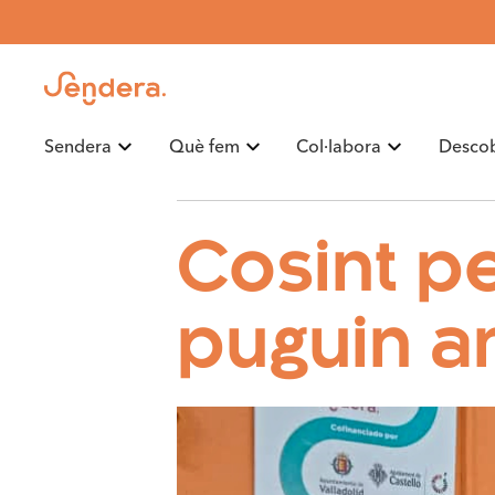
Sendera
Què fem
Col·labora
Descob
Blog
Revista
Memòries
Premsa
Cosint pe
puguin an