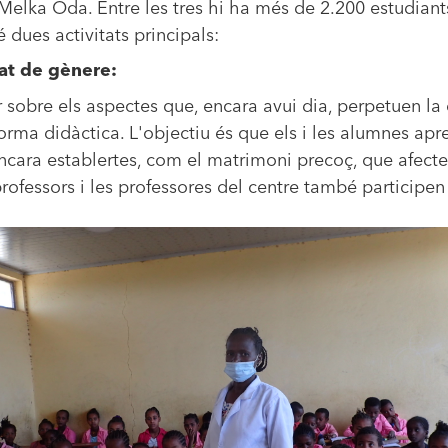
 Melka Oda. Entre les tres hi ha més de 2.200 estudiant
 dues activitats principals:
at de gènere:
r sobre els aspectes que, encara avui dia, perpetuen la
orma didàctica. L'objectiu és que els i les alumnes apre
s encara establertes, com el matrimoni precoç, que afec
rofessors i les professores del centre també participen 