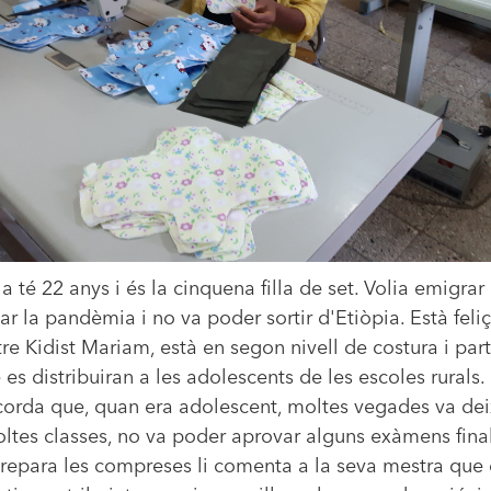
lla té 22 anys i és la cinquena filla de set. Volia emigrar
bar la pandèmia i no va poder sortir d'Etiòpia. Està fel
re Kidist Mariam, està en segon nivell de costura i par
es distribuiran a les adolescents de les escoles rurals.
corda que, quan era adolescent, moltes vegades va deix
ltes classes, no va poder aprovar alguns exàmens finals
repara les compreses li comenta a la seva mestra que e