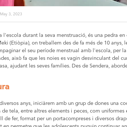
May 3, 2023
a l'escola durant la seva menstruació, és una pedra e
 Meki (Etiòpia), on treballem des de fa més de 10 anys,
mpaginar el seu període menstrual amb l'escola, per la
s, això fa que les noies es vagin desvinculant del cur
 casa, ajudant les seves famílies. Des de Sendera, abor
ura
 diversos anys, iniciàrem amb un grup de dones una coo
 de tela, entre altres elements i peces, com uniformes
ll de fer, format per un portacompreses i diversos draps
 en permetre que les adolescents puguin continuar ana