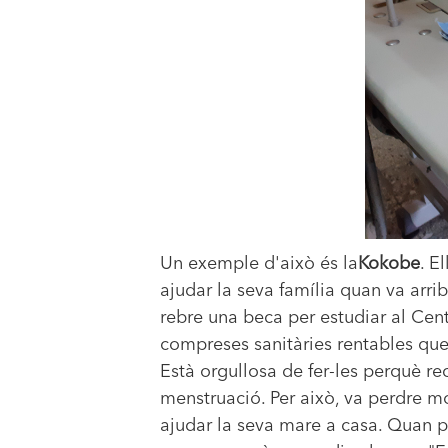
Un exemple d'això és la
Kokobe
. E
ajudar la seva família quan va arri
rebre una beca per estudiar al Cent
compreses sanitàries rentables que 
Està orgullosa de fer-les perquè re
menstruació. Per això, va perdre mo
ajudar la seva mare a casa. Quan p