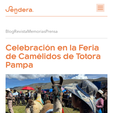
Blog
Revista
Memorias
Prensa
Celebración en la Feria
de Camélidos de Totora
Pampa