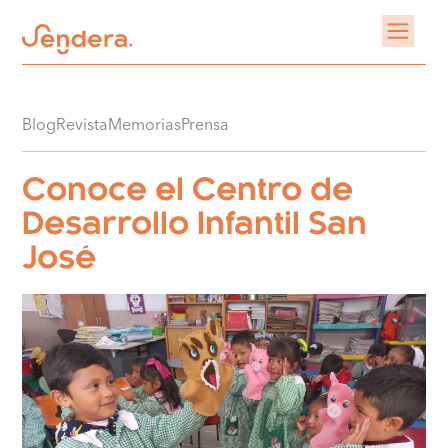
Blog
Revista
Memorias
Prensa
Conoce el Centro de
Desarrollo Infantil San
José