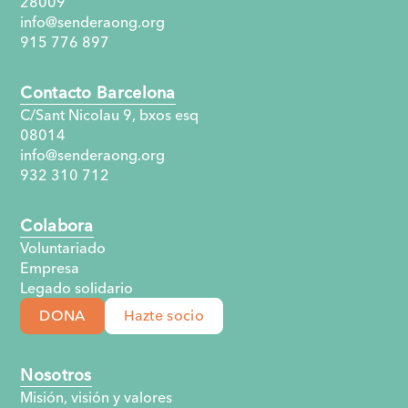
28009
info@senderaong.org
915 776 897
Contacto Barcelona
C/Sant Nicolau 9, bxos esq
08014
info@senderaong.org
932 310 712
Colabora
Voluntariado
Empresa
Legado solidario
DONA
Hazte socio
Nosotros
Misión, visión y valores