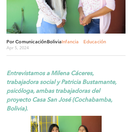
Por Comunicación
Bolivia
Infancia
Educación
Apr 5, 2024
Entrevistamos a Milena Cáceres,
trabajadora social y Patricia Bustamante,
psicóloga, ambas trabajadoras del
proyecto Casa San José (Cochabamba,
Bolivia).