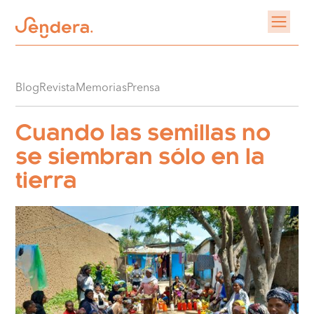
Blog
Revista
Memorias
Prensa
Cuando las semillas no
se siembran sólo en la
tierra