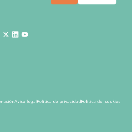
051
4.9.2024
,
España
das
ón es un
18.7.2024
,
Etiopía
me del Sector
20.6.2024
,
España
rmación
Aviso legal
Política de privacidad
Política de cookies
entro, la
10.5.2024
,
Etiopía