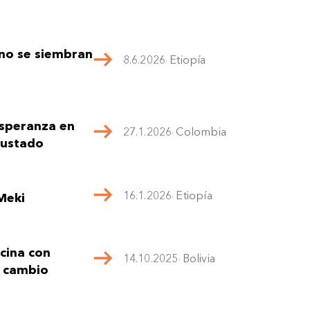
 no se siembran
8.6.2026
,
Etiopía
esperanza en
27.1.2026
,
Colombia
sustado
16.1.2026
,
Etiopía
Meki
ocina con
14.10.2025
,
Bolivia
a cambio