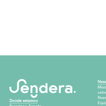
Noso
Misió
valo
Nues
Donde estamos
Equi