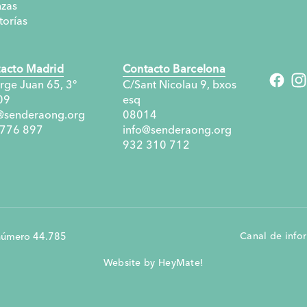
nzas
torías
Memoria 2023: 27.
oportunidades crea
acto Madrid
Contacto Barcelona
rge Juan 65, 3°
C/Sant Nicolau 9, bxos
09
esq
Donde la menstruaci
@senderaong.org
08014
obstáculo
 776 897
info@senderaong.org
932 310 712
Sendera en el Infor
de las ONGD
Canal de info
r número 44.785
Lugares para el encu
palabra y la escucha
Website by HeyMate!