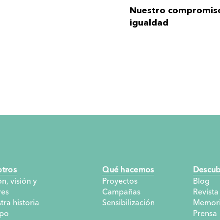
Nuestro compromiso
igualdad
Novedades de Sende
Huertos familiares 
desarrollo sostenibl
Ahorro, capacitación
lecheras para un fu
tros
Qué hacemos
Descub
n, visión y
Proyectos
Blog
res
Campañas
Revista
Año Internacional d
tra historia
Sensibilización
Memori
po
Prensa