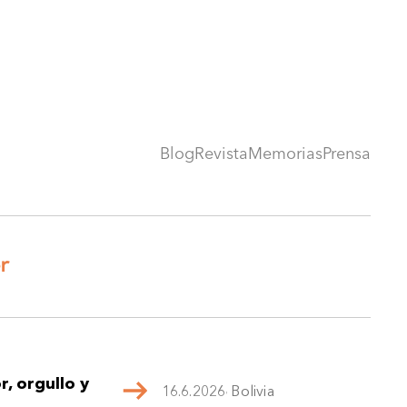
Blog
Revista
Memorias
Prensa
r
, orgullo y
16.6.2026
,
Bolivia