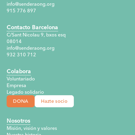
info@senderaong.org
915 776 897
Contacto Barcelona
C/Sant Nicolau 9, bxos esq
08014
info@senderaong.org
932 310 712
Colabora
Voluntariado
Empresa
Legado solidario
DONA
Hazte socio
Nosotros
Misión, visión y valores
Nuestra historia