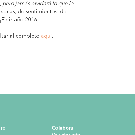
e, pero jamás olvidará lo que le
rsonas, de sentimientos, de
¡Feliz año 2016!
ultar al completo
aquí
.
re
Colabora
Voluntariado