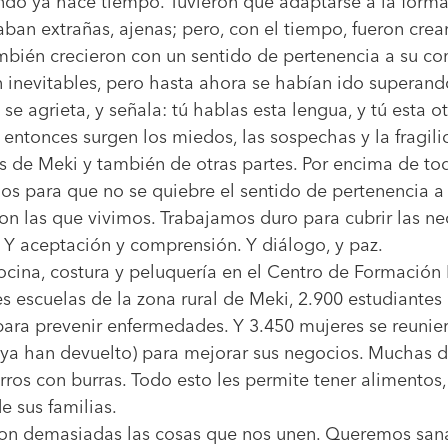
do ya hace tiempo. Tuvieron que adaptarse a la forma 
raban extrañas, ajenas; pero, con el tiempo, fueron cre
también crecieron con un sentido de pertenencia a su c
n inevitables, pero hasta ahora se habían ido superand
se agrieta, y señala: tú hablas esta lengua, y tú esta 
Y entonces surgen los miedos, las sospechas y la fragili
s de Meki y también de otras partes. Por encima de t
os para que no se quiebre el sentido de pertenencia a
n las que vivimos. Trabajamos duro para cubrir las ne
 Y aceptación y comprensión. Y diálogo, y paz.
ocina, costura y peluquería en el Centro de Formación
es escuelas de la zona rural de Meki, 2.900 estudiantes
para prevenir enfermedades. Y 3.450 mujeres se reunie
ya han devuelto) para mejorar sus negocios. Muchas d
rros con burras. Todo esto les permite tener alimentos,
e sus familias.
 Son demasiadas las cosas que nos unen. Queremos sana