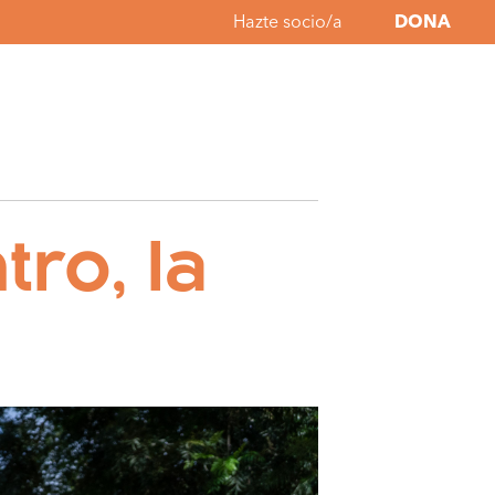
Hazte socio/a
DONA
ro, la