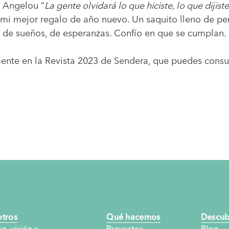
 Angelou “
La gente olvidará lo que hiciste, lo que dijist
 mi mejor regalo de año nuevo. Un saquito lleno de pe
s, de sueños, de esperanzas. Confío en que se cumplan. 
lmente en la Revista 2023 de Sendera, que puedes cons
tros
Qué hacemos
Descub
n, visión y
Proyectos
Blog