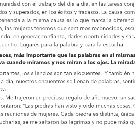
unidad con el trabajo del día a día, en las tareas conj
ados y superados, en los éxitos y fracasos. La causa co
enencia a la misma causa es lo que marca la diferenci
ia, las mujeres tenemos que sentirnos reconocidas, es
ndo: en generar confianza, darles oportunidades y saca
cuentro. Lugares para la palabra y para la escucha.
ces, más importante que las palabras en sí mismas 
va cuando miramos y nos miran a los ojos. La mirad
rtantes, los silencios son tan elocuentes. Y también n
a a día, nuestros encuentros se llenan de palabras, sent
rza.
. Me trajeron un precioso regalo de año nuevo: un saq
contaron: “Las piedras han visto y oído muchas cosas.
 reuniones de mujeres. Cada piedra es distinta, única 
charlas, se me saltaron las lágrimas y no pude más qu