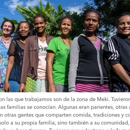
n las que trabajamos son de la zona de Meki. Tuvieron 
s familias se conocían. Algunas eran parientes, otras
n otras gentes que comparten comida, tradiciones y co
olo a su propia familia, sino también a su comunidad, 