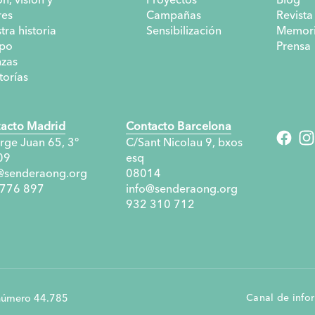
res
Campañas
Revista
tra historia
Sensibilización
Memori
po
Prensa
nzas
torías
acto Madrid
Contacto Barcelona
rge Juan 65, 3°
C/Sant Nicolau 9, bxos
09
esq
@senderaong.org
08014
 776 897
info@senderaong.org
932 310 712
Canal de info
r número 44.785