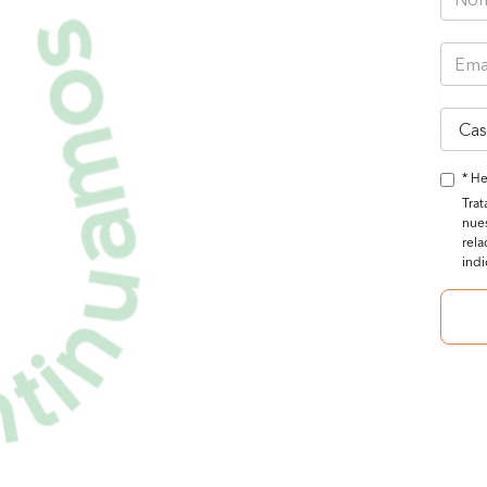
* He
Trat
nues
rela
ind