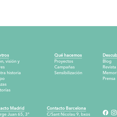
tros
Qué hacemos
Descub
n, visión y
Proyectos
Blog
res
Campañas
Revista
tra historia
Sensibilización
Memori
po
Prensa
nzas
torías
acto Madrid
Contacto Barcelona
rge Juan 65, 3°
C/Sant Nicolau 9, bxos