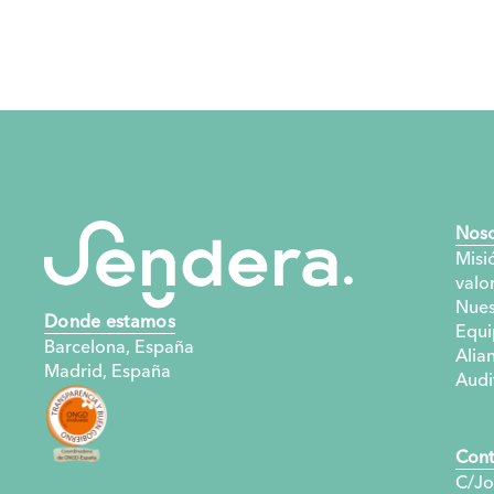
Noso
Misió
valo
Nues
Donde estamos
Equi
Barcelona, España
Alia
Madrid, España
Audi
Cont
C/Jo