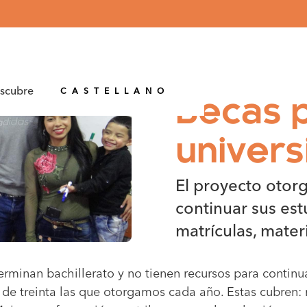
CATALÁN
scubre
CASTELLANO
Becas p
univers
El proyecto otorg
continuar sus est
matrículas, mater
minan bachillerato y no tienen recursos para continuar
e treinta las que otorgamos cada año. Estas cubren: m