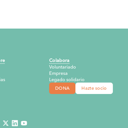
re
Colabora
Voluntariado
Empresa
as
Legado solidario
DONA
Hazte socio