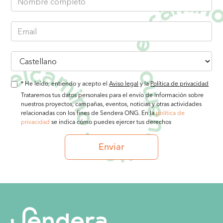
* He leído, entiendo y acepto el
Aviso legal
y la
Política de privacidad
Trataremos tus datos personales para el envío de información sobre
nuestros proyectos, campañas, eventos, noticias y otras actividades
relacionadas con los fines de Sendera ONG. En la
política de
privacidad
se indica cómo puedes ejercer tus derechos