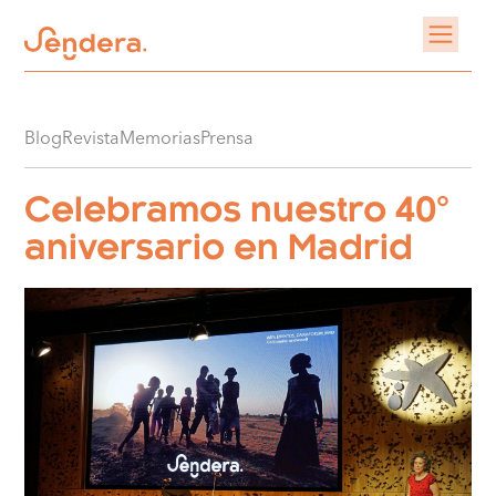
Blog
Revista
Memorias
Prensa
Celebramos nuestro 40º
aniversario en Madrid