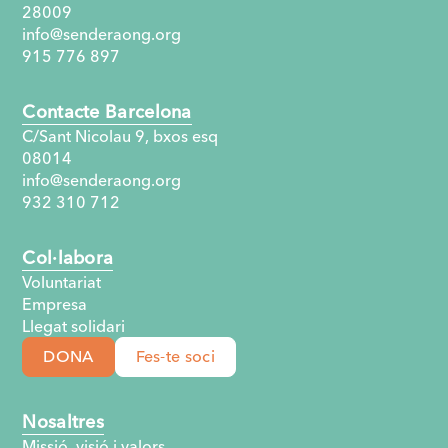
28009
info@senderaong.org
915 776 897
Contacte Barcelona
C/Sant Nicolau 9, bxos esq
08014
info@senderaong.org
932 310 712
Col·labora
Voluntariat
Empresa
Llegat solidari
DONA
Fes-te soci
Nosaltres
Missió, visió i valors