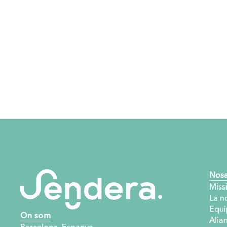
Nosa
Missi
La no
Equi
On som
Alia