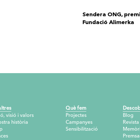
Sendera ONG, premi
Fundació Alimerka
Receptari Bolívia: c
propòsit i sembra c
L'aigua neix de l'es
als Andes bolivians
ltres
Què fem
Descob
Els Mamani celebren 
ó, visió i valors
Projectes
Blog
del seu esforç
stra història
Campanyes
Revista
p
Sensibilització
Memòri
nces
Premsa