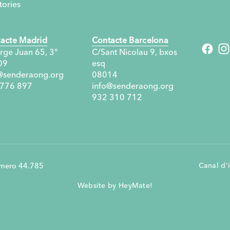
tories
Horts familiars per 
desenvolupament so
acte Madrid
Contacte Barcelona
rge Juan 65, 3°
C/Sant Nicolau 9, bxos
Una microacció amb
09
esq
impacte per a joves 
@senderaong.org
08014
 776 897
info@senderaong.org
932 310 712
Estalvi, capacitació 
per a un futur millor
Canal d'
número 44.785
Any Internacional d
Website by HeyMate!
Memòria 2023: 27.
oportunitats creade