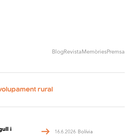
Blog
Revista
Memòries
Premsa
olupament rural
ull i
16.6.2026
,
Bolívia