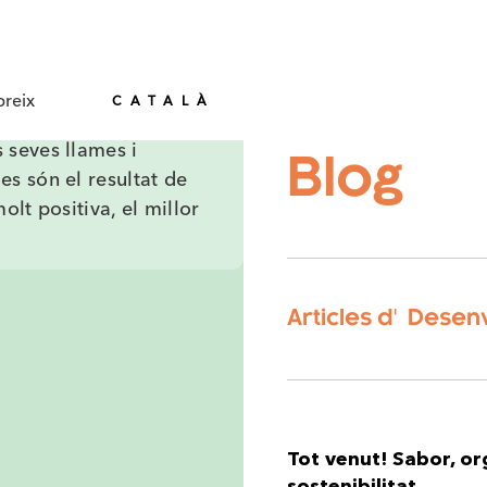
CASTELLÀ
reix
CATALÀ
s seves llames i
Blog
es són el resultat de
olt positiva, el millor
Articles d'
Desenv
Tot venut! Sabor, org
sostenibilitat