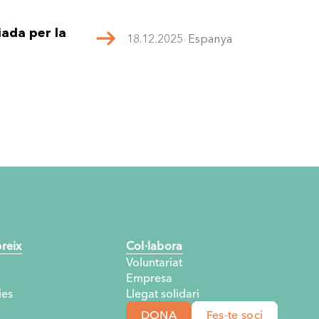
ada per la
18.12.2025
,
Espanya
uina amb
14.10.2025
,
Bolívia
anvi
forç comunitari
22.9.2025
,
Bolívia
reix
Col·labora
el dolç fruit
21.5.2025
,
Bolívia
Voluntariat
Empresa
es
Llegat solidari
DONA
Fes-te soci