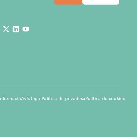
a un
18.2.2025
,
Bolívia
stenible
 un macro
5.2.2025
,
Bolívia
adults
i cabres lleteres
28.11.2024
,
Etiòpia
30.9.2024
,
Bolívia
informació
Avís legal
Política de privadesa
Política de cookies
els Camèlids
051
4.9.2024
,
Espanya
s